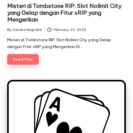
in
Misteri di Tombstone RIP: Slot Nolimit City
yang Gelap dengan Fitur xRIP yang
Mengerikan
By
Candra Nugraha
February 22, 2025
Posted
by
Misteri di Tombstone RIP: Slot Nolimit City yang Gelap
dengan Fitur xRIP yang Mengerikan Di…
Read More