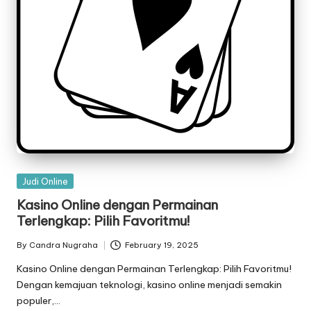
Posted
Judi Online
in
Kasino Online dengan Permainan
Terlengkap: Pilih Favoritmu!
By
Candra Nugraha
February 19, 2025
Posted
by
Kasino Online dengan Permainan Terlengkap: Pilih Favoritmu!
Dengan kemajuan teknologi, kasino online menjadi semakin
populer,…