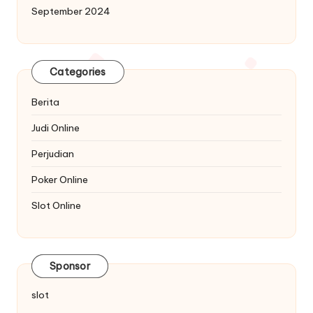
September 2024
Categories
Berita
Judi Online
Perjudian
Poker Online
Slot Online
Sponsor
Sponsor
slot